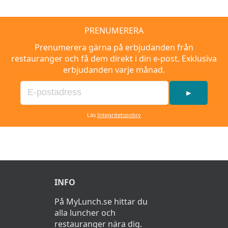
PRENUMERERA
Prenumerera gärna på erbjudanden från
restauranger och få dem direkt i din e-post. Exklusiva
erbjudanden varje månad.
►
Läs
Integritetspolicy
INFO
På MyLunch.se hittar du
alla luncher och
restauranger nära dig.