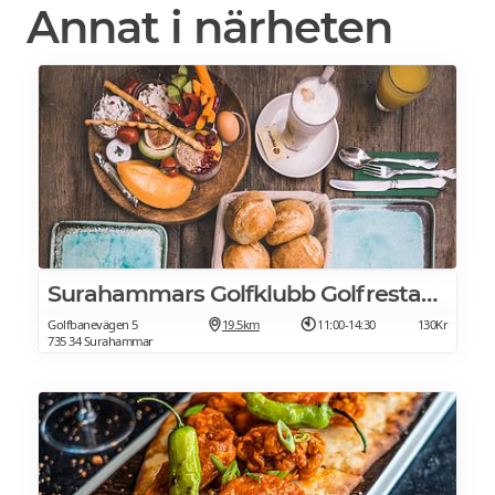
Annat i närheten
Surahammars Golfklubb Golfrestaurang
Golfbanevägen 5
19.5km
11:00-14:30
130Kr
735 34 Surahammar