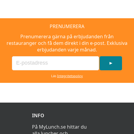
PRENUMERERA
Prenumerera gärna på erbjudanden från
restauranger och få dem direkt i din e-post. Exklusiva
erbjudanden varje månad.
►
Läs
Integritetspolicy
INFO
På MyLunch.se hittar du
alla luncher och