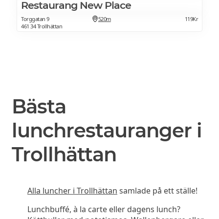
Restaurang New Place
Torggatan 9
520m
119Kr
461 34 Trollhättan
Bästa
lunchrestauranger i
Trollhättan
Alla luncher i Trollhättan
samlade på ett ställe!
Lunchbuffé, à la carte eller dagens lunch?