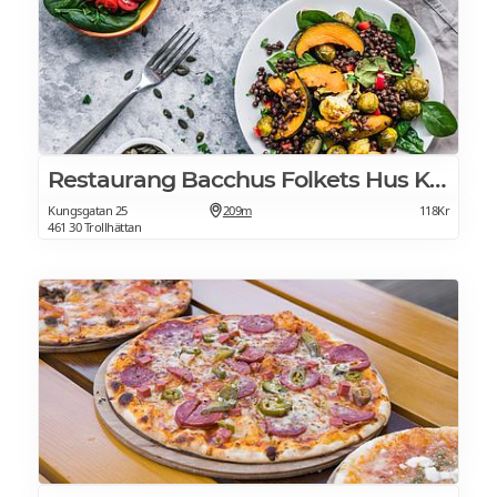
Restaurang Bacchus Folkets Hus Kulturhuset
Kungsgatan 25
209m
118Kr
461 30 Trollhättan