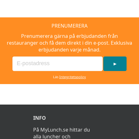
PRENUMERERA
Prenumerera gärna på erbjudanden från
restauranger och få dem direkt i din e-post. Exklusiva
erbjudanden varje månad.
►
Läs
Integritetspolicy
INFO
På MyLunch.se hittar du
alla luncher och