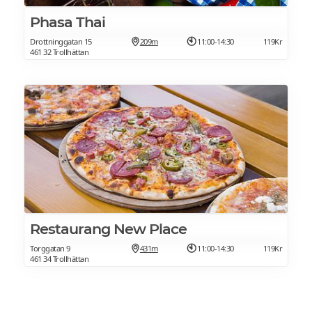
Phasa Thai
Drottninggatan 15
209m
11:00-14:30
119Kr
461 32 Trollhättan
Restaurang New Place
Torggatan 9
431m
11:00-14:30
119Kr
461 34 Trollhättan