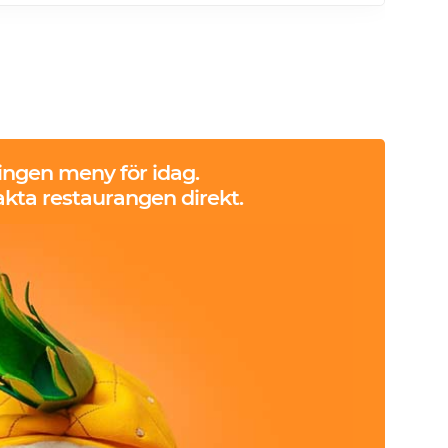
 ingen meny för idag.
kta restaurangen direkt.