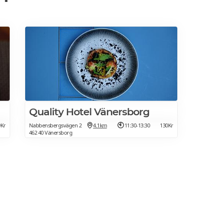
Quality Hotel Vänersborg
9Kr
Nabbensbergsvägen 2
4.1km
11:30-13:30
130Kr
462 40 Vänersborg