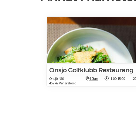
Onsjö Golfklubb Restaurang
Onsjö 486
4.0km
11:00-15:00
12
462 42 Vänersborg