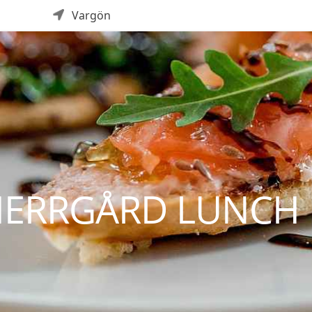
Vargön
ERRGÅRD LUNCH