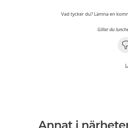
Vad tycker du? Lämna en komm
Gillar du lunc
L
Annat i närhete