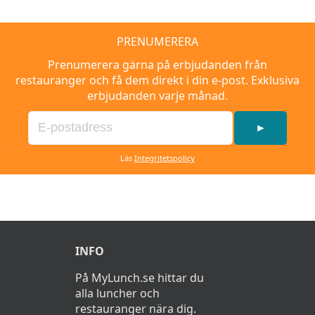
PRENUMERERA
Prenumerera gärna på erbjudanden från
restauranger och få dem direkt i din e-post. Exklusiva
erbjudanden varje månad.
►
Läs
Integritetspolicy
INFO
På MyLunch.se hittar du
alla luncher och
restauranger nära dig.