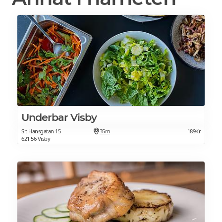
Underbar Visby
S:t Hansgatan 15
35m
189Kr
621 56 Visby