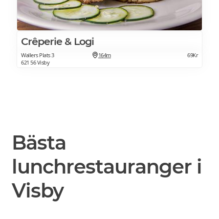
Crêperie & Logi
Wallers Plats 3
164m
69Kr
621 56 Visby
Bästa
lunchrestauranger i
Visby